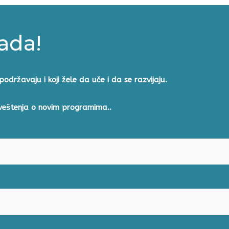
sada!
podržavaju i koji žele da u
če i da se razvijaju.
aveštenja o novim programima..