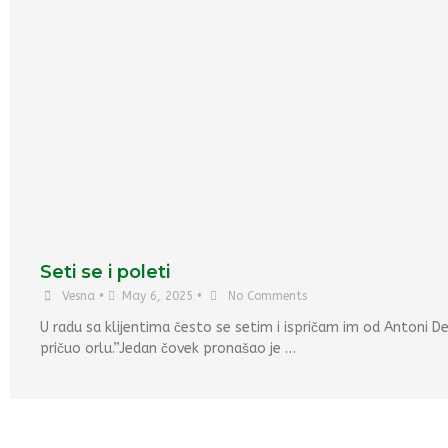
Seti se i poleti
Vesna
•
May 6, 2025
•
No Comments
U radu sa klijentima često se setim i ispričam im od Antoni De
pričuo orlu.”Jedan čovek pronašao je …