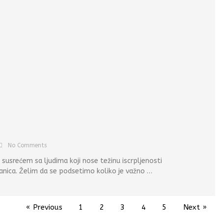
No Comments
usrećem sa ljudima koji nose težinu iscrpljenosti
anica. Želim da se podsetimo koliko je važno …
« Previous
1
2
3
4
5
Next »