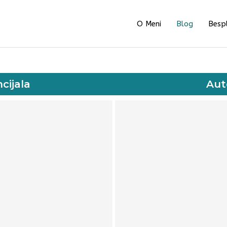
O Meni
Blog
Bespl
cijala
Aut