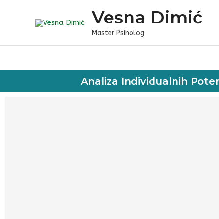
Skip
Vesna Dimić
to
content
Master Psiholog
Analiza Individualnih Poten