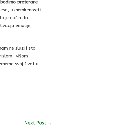
obodimo preterane
sa, uznemirenosti i
To je način da
vaciju emocije,
m ne služi i što
mislom i višom
uzmemo svoj život u
Next Post
→