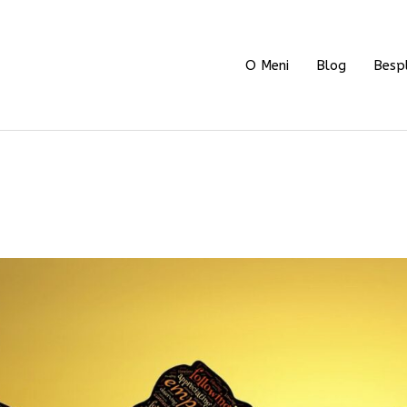
O Meni
Blog
Bespl