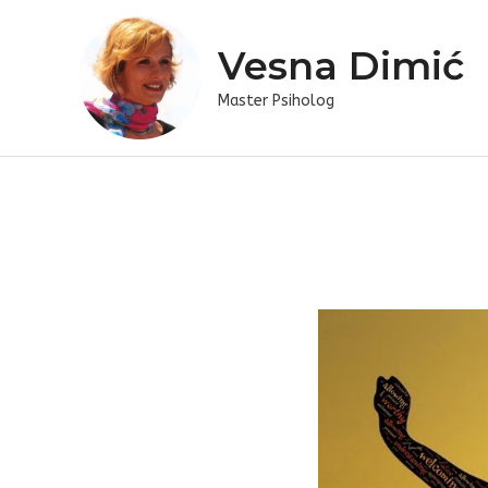
Skip
to
Vesna Dimić
content
Master Psiholog
Post
navigation