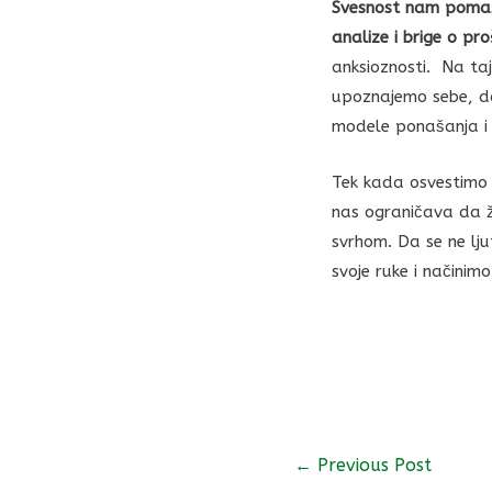
Svesnost nam pomaž
analize i brige o pr
anksioznosti. Na ta
upoznajemo sebe, da
modele ponašanja i r
Tek kada osvestimo
nas ograničava da ž
svrhom. Da se ne lju
svoje ruke i načinim
←
Previous Post