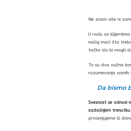
Ne znam više ni sama
U radu sa klijentima
našoj moći šta treb
tačka da bi mogli d
To su dva važna konc
razumevanja samih s
Da bismo b
Svesnost se odnosi 
sadašnjem trenutku
procenjujemo ili don