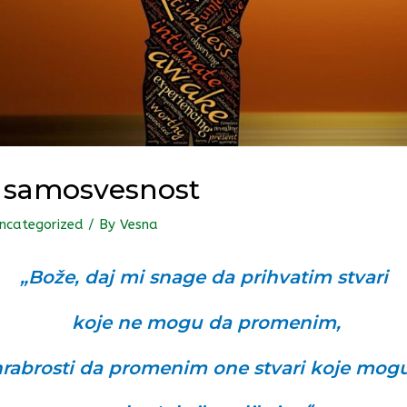
i samosvesnost
ncategorized
/ By
Vesna
„Bože, daj mi snage da prihvatim stvari
koje ne mogu da promenim,
rabrosti da promenim one stvari koje mogu