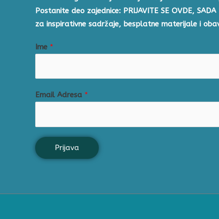
Postanite deo zajednice: PRIJAVITE SE OVDE, SADA
za inspirativne sadržaje, besplatne materijale i ob
Ime
*
Email Adresa
*
Prijava