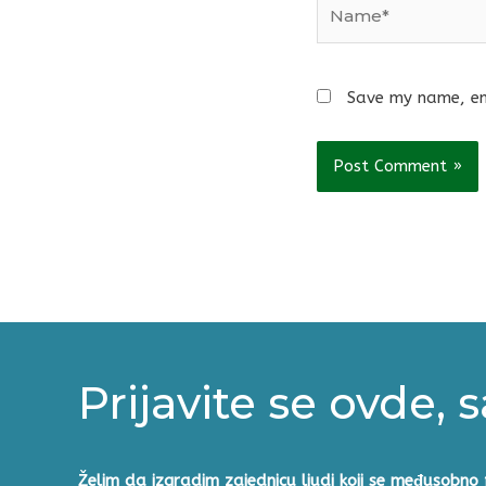
Name*
Save my name, ema
Prijavite se ovde, 
Želim da izgradim zajednicu ljudi koji se međusobno 