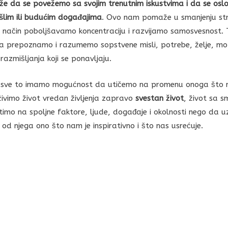
e da se povežemo sa svojim trenutnim iskustvima i da se osl
ošlim ili budućim događajima
. Ovo nam pomaže u smanjenju stre
j način poboljšavamo koncentraciju i razvijamo samosvesnost. 
 prepoznamo i razumemo sopstvene misli, potrebe, želje, moti
azmišljanja koji se ponavljaju.
 sve to imamo mogućnost da utičemo na promenu onoga što na
ivimo život vredan življenja zapravo
svestan život
, život sa s
timo na spoljne faktore, ljude, događaje i okolnosti nego da 
o od njega ono što nam je inspirativno i što nas usrećuje.