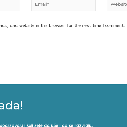
Email*
Website
il, and website in this browser for the next time I comment.
sada!
podržavaju i koji žele da u
če i da se razvijaju.