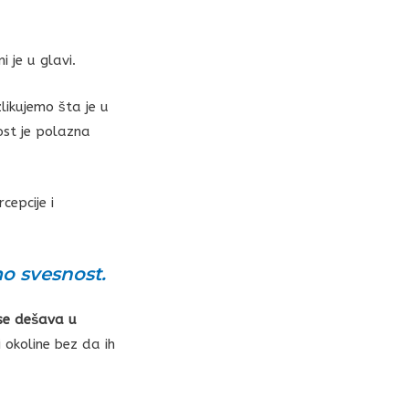
 je u glavi.
likujemo šta je u
ost je polazna
cepcije i
o svesnost.
 se dešava u
i okoline bez da ih