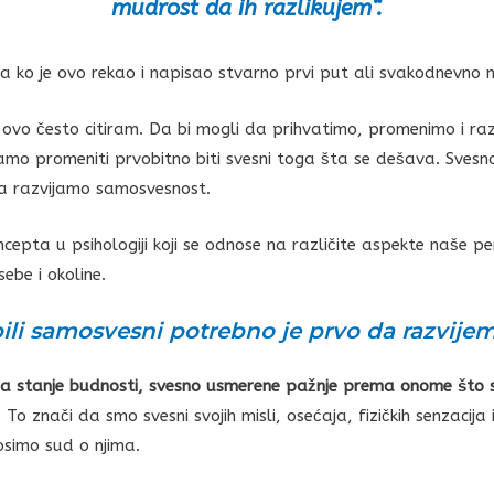
mudrost da ih razlikujem“.
 ko je ovo rekao i napisao stvarno prvi put ali svakodnevno mi
 ovo često citiram. Da bi mogli da prihvatimo, promenimo i raz
amo promeniti prvobitno biti svesni toga šta se dešava. Svesn
a razvijamo samosvesnost.
epta u psihologiji koji se odnose na različite aspekte naše per
ebe i okoline.
ili samosvesni potrebno je prvo da razvijem
na stanje budnosti, svesno usmerene pažnje prema onome što
. To znači da smo svesni svojih misli, osećaja, fizičkih senzacija 
osimo sud o njima.